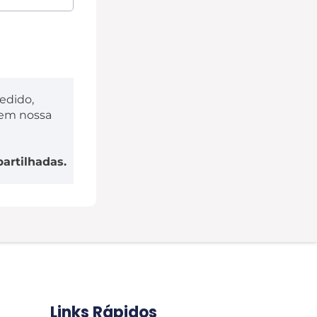
edido,
s em nossa
artilhadas.
Links Rápidos