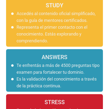
STUDY
Accedés al contenido oficial simplificado,
con la guía de mentores certificados.
Representa el primer contacto con el
conocimiento. Estás explorando y
comprendiendo.
ANSWERS
Te enfrentás a más de 4500 preguntas tipo
examen para fortalecer tu dominio.
Es la validación del conocimiento a través
de la práctica continua.
STRESS