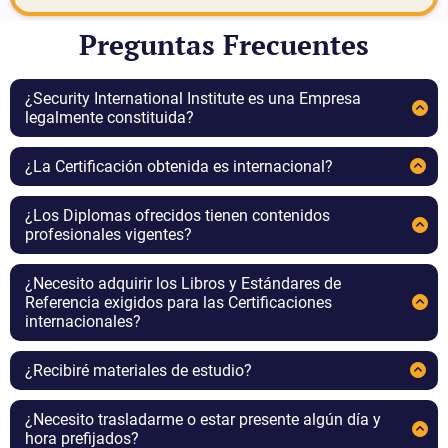
Preguntas Frecuentes
¿Security International Institute es una Empresa
legalmente constituida?
Sí, y su dirección es 7345 W Sand Lake Rd,
Orlando, FL 32819 US, siendo su EIN (Employer
¿La Certificación obtenida es internacional?
Identification Number) 36-5085087
Sí, porque la expedimos como Proveedores
globales de ASIS International.
¿Los Diplomas ofrecidos tienen contenidos
profesionales vigentes?
Sí y se basan en todos los materiales exigidos por
ASIS International y además la experiencia de
¿Necesito adquirir los Libros y Estándares de
nuestros expertos.
Referencia exigidos para las Certificaciones
internacionales?
No es necesario
¿Recibiré materiales de estudio?
Recibirás materiales de estudio resumidos por
expertos en cada dominio, que podrás estudiar
¿Necesito trasladarme o estar presente algún día y
en línea o descargar. Estos materiales son para
hora prefijados?