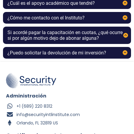
bajo estrés, porque mediremos tus tiempos de
se te recordará nuevamente , cómo podrás
¿Cuál es el apoyo académico que tendré?
respuesta.
descargarlo de la Plataforma.
Desde el inicio, ingresarás a una Comunidad de
WhatsApp de apoyo con otros alumnos y
¿Cómo me contacto con el Instituto?
asimismo otro Grupo de intercambio académico
Al mail
hh@securityintlinstitute.com
con otros colegas . Participaras asimismo de
Si acordé pagar la capacitación en cuotas, ¿qué ocurre
Webinars gratuitos académicos y podrás
si por algún motivo dejo de abonar alguna?
finalmente enviar tus dudas al mail
Momentáneamente se suspende tu acceso al
hh@securityintlinstitute.com
.
Finalmente
Aula y una vez regularizados tus pagos, de forma
¿Puedo solicitar la devolución de mi inversión?
también tienes la posibilidad de una
inmediata vuelves a tener el acceso completo.
Dispones de 7 días para esa eventualidad.
videoconferencia personal con el Director
Académico.
Administración
+1 (689) 220 8312
info@securityintlinstitute.com
Orlando, FL 32819 US