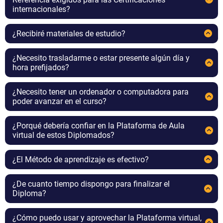
internacionales?
No es necesario
¿Recibiré materiales de estudio?
Recibirás materiales de estudio resumidos por
exertos en cada dominio, que podrás estudiar en
¿Necesito trasladarme o estar presente algún día y
línea o descargar. Estos materiales son para uso
hora prefijados?
privado de nuestro alumnos y no son
Nuestras capacitaciones son totalmente
compartibles, dado que tienen derechos de
asincrónicas, esto es, puedes estudiar cuando,
¿Necesito tener un ordenador o computadora para
autor exigibles legalmente
desde donde y a la hora que elijas.
poder avanzar en el curso?
No, porque también puedes estudiar desde tu
celular.
¿Porqué debería confiar en la Plataforma de Aula
virtual de estos Diplomados?
Porque fue diseñada por Qualitas Learning,
Microsoft Global Partner.
¿El Método de aprendizaje es efectivo?
Nuestro Método “SAS” que te enseña los
principales conocimientos y además te entrena
¿De cuanto tiempo dispongo para finalizar el
para responder bajo estrés, ha permitido formar a
Diploma?
más de 1000 profesionales de mas de 25 países
Inicialmente se te brinda un lapso de 1 año, que
hasta el año 2025.
es mas extenso de lo que necesitarás, pero
¿Cómo puedo usar y aprovechar la Plataforma virtual,