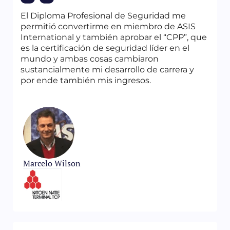
Gestión de proyectos: diseño de sistemas
El Diploma Profesional de Seguridad me
Capítulo 15
permitió convertirme en miembro de ASIS
Implementación del sistema
International y también aprobar el “CPP”, que
Capítulo 16
es la certificación de seguridad líder en el
Actividades de seguimiento y soporte
mundo y ambas cosas cambiaron
Capítulo 17
sustancialmente mi desarrollo de carrera y
Gestión de la continuidad del negocio
por ende también mis ingresos.
Para obtener un índice de contenidos
detallado, haga clic en
Inglés
/
Español
Marcelo Wilson