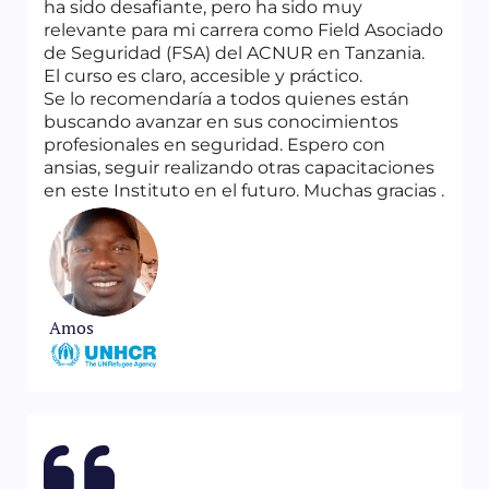
Capítulo 5
ha sido desafiante, pero ha sido muy
Conceptos básicos de Diseño
relevante para mi carrera como Field Asociado
Capítulo 6
de Seguridad (FSA) del ACNUR en Tanzania.
Factores influyentes en el diseño de seguridad
El curso es claro, accesible y práctico.
física
Se lo recomendaría a todos quienes están
Capítulo 7
buscando avanzar en sus conocimientos
Arquitectura e ingeniería de seguridad
profesionales en seguridad. Espero con
Capítulo 8
ansias, seguir realizando otras capacitaciones
Estrategias integradas de seguridad y
en este Instituto en el futuro. Muchas gracias .
protección
Capítulo 9
Medidas de seguridad estructural
Capítulo 10
Prevención del delito mediante el diseño
ambiental
Amos
Capítulo 11
Sistemas de seguridad electrónicos
Capítulo 12
Oficiales de seguridad y el elemento humano
Capítulo 13
Principios de la gestión de proyectos
Capítulo 14