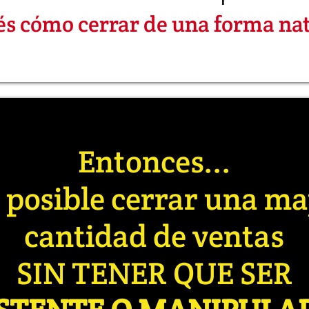
s cómo cerrar de una forma na
Entonces...
 posible cerrar una m
cantidad de ventas
SIN TENER QUE SER