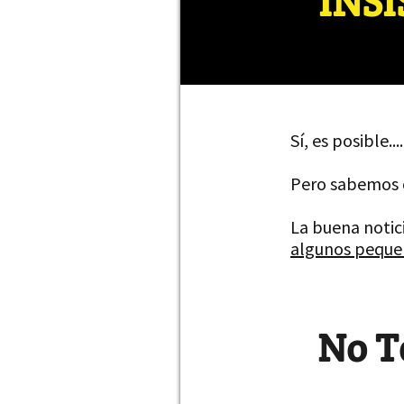
INS
Sí, es posible....
Pero sabemos c
La buena notic
algunos pequeñ
No T