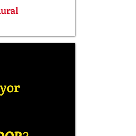
tural
ayor