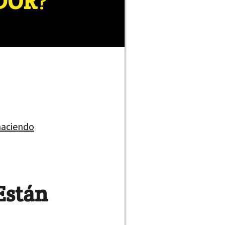
DOR
?
haciendo
Están