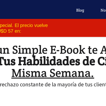
Blog
No
ecial. El precio vuelve
U$D 57 en:
n Simple E-Book te 
Tus Habilidades de C
Misma Semana.
l rechazo constante de la mayoría de tus clie