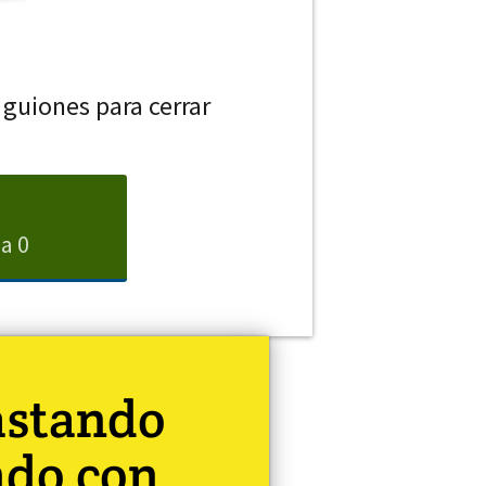
 guiones para cerrar
a 0
astando
ndo con