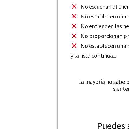
No escuchan al clie
No establecen una e
​No entienden las ne
​No proporcionan pr
No establecen una re
​y la lista continúa...
La mayoría no sabe p
siente
Puedes s