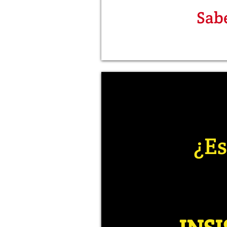
Sabé
¿Es